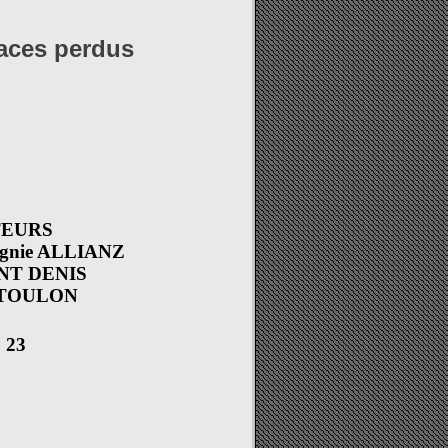
paces perdus
ATEURS
pagnie ALLIANZ
SAINT DENIS
00 TOULON
1 23