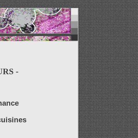
RS -
enance
cuisines